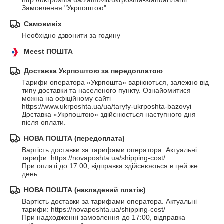
http://ukrposhta.ua/zamoviti/ukrposhta-standart/tarifi . 
Замовлення "Укрпоштою"
Самовивіз
Необхідно дзвонити за годину
Meest ПОШТА
Доставка Укрпоштою за передоплатою
Тарифи оператора «Укрпошта» варіюються, залежно від 
типу доставки та населеного пункту. Ознайомитися 
можна на офіційному сайті 
https://www.ukrposhta.ua/ua/taryfy-ukrposhta-bazovyi

Доставка «Укрпоштою» здійснюється наступного дня 
після оплати.
НОВА ПОШТА (передоплата)
Вартість доставки за тарифами оператора. Актуальні 
тарифи: https://novaposhta.ua/shipping-cost/

При оплаті до 17:00, відправка здійснюється в цей же 
день.
НОВА ПОШТА (накладений платіж)
Вартість доставки за тарифами оператора. Актуальні 
тарифи: https://novaposhta.ua/shipping-cost/

При надходженні замовлення до 17:00, відправка 