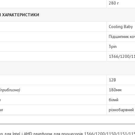
280 г
І ХАРАКТЕРИСТИКИ
Cooling Baby
Підшипник коч
3pin
1366/1200/1
12В
приблизно)
180мм
и
білий
ня
різнобарвний
ер для Intel і AMD платформ для процесорів 1366/1200/1150/1151/