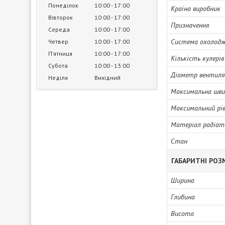
Понеділок
10:00
17:00
Країна виробник
Вівторок
10:00
17:00
Призначення
Середа
10:00
17:00
Система охолод
Четвер
10:00
17:00
Пʼятниця
10:00
17:00
Кількість кулерів
Субота
10:00
13:00
Діаметр вентил
Неділя
Вихідний
Максимальна шви
Максимальний рі
Матеріал радіат
Стан
ГАБАРИТНІ РОЗ
Ширина
Глибина
Висота