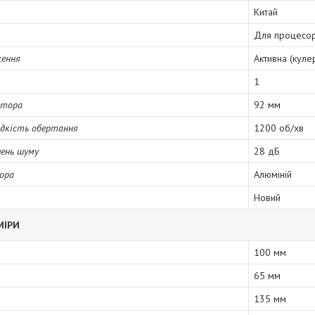
Китай
Для процесо
ження
Активна (куле
1
ятора
92 мм
дкість обертання
1200 об/хв
вень шуму
28 дБ
ора
Алюміній
Новий
МІРИ
100 мм
65 мм
135 мм