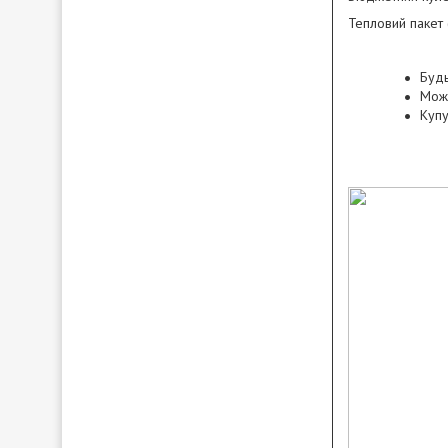
Тепловий пакет 
Будь
Можл
Купу