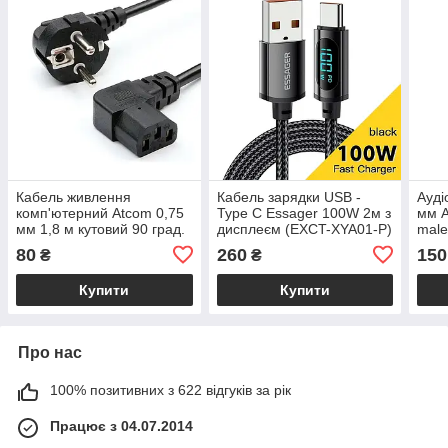
Кабель живлення
Кабель зарядки USB -
Ауді
комп'ютерний Atcom 0,75
Type C Essager 100W 2м з
мм A
мм 1,8 м кутовий 90 град.
дисплеєм (EXCT-XYA01-P)
male
(EY
80
260
150
₴
₴
Купити
Купити
Про нас
100% позитивних з 622 відгуків за рік
Працює з 04.07.2014