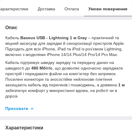
арактеристики
Доставка
Оплата
Умови повернення
Опис
Кабель
Baseus USB - Lightning 1 м Gray
– практичний та
міцний аксесуар для зарядки й синхронізації пристроїв Apple.
Підходить для всіх iPhone, iPad та iPod із роз’ємом Lightning,
включно з моделями iPhone 14/14 Plus/14 Pro/14 Pro Max.
Кабель підтримує швидку зарядку та передачу даних на
швидкості до
480 Мбіт/с
, що дозволяє одночасно заряджати
пристрій і передавати файли на комп’ютер без затримок.
Посилені конектори та зносостійке нейлонове плетіння
захищають кабель від перегинів і пошкоджень, а довжина
1 м
забезпечує комфорт у використанні вдома, на роботі чи в
дорозі.
Приховати
Характеристики