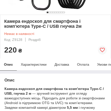
Камера ендоскоп для смартфона і
комп'ютера Type-C / USB гнучка 2м
Немає в наявності
Код: Z9128
Роздріб
220
₴
Опис
Характеристики
Доставка
Оплата
Умови п
Опис
Камера-ендоскоп для смартфона та комп’ютера Type-C /
USB, гнучка 2 м
— зручний інструмент для огляду
важкодоступних місць. Підходить для роботи зі смартфонами
(Android із підтримкою OTG та UVC) та комп’ютерами.
Завдяки компактній камері діаметром
5,5 мм
і гнучкому