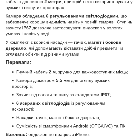
кабелю довжиною
2 метри
, пристрій легко використовувати у
вузьких і вигнутих просторах.
Камера обладнана
6 регульованими світлодіодами
, що
забезпечує хорошу видимість навіть у повній темряві. Ступінь
захисту
IP67
дозволяє застосовувати ендоскоп у вологих
умовах і навіть у воді.
У комплекті є корисні насадки —
гачок, магніт і бокове
дзеркало
, які допомагають діставати дрібні предмети чи
оглядати об’єкти під різними кутами.
Переваги:
Гнучкий кабель
2 м
, зручно для важкодоступних місць;
Камера діаметром
5,5 мм
для огляду вузьких
просторів;
Захист від вологи та пилу за стандартом
IP67
;
6 яскравих світлодіодів
із регулюванням
яскравості;
Насадки: гачок, магніт і бокове дзеркало;
Сумісність зі смартфонами Android (OTG/UVC) та ПК.
Важливо:
ендоскоп не працює з iPhone.