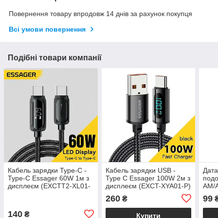
Повернення товару впродовж 14 днів за рахунок покупця
Всі умови повернення
Подібні товари компанії
Кабель зарядки Type-C -
Кабель зарядки USB -
Дата
Type-C Essager 60W 1м з
Type C Essager 100W 2м з
подо
дисплеєм (EXCTT2-XL01-
дисплеєм (EXCT-XYA01-P)
AM/A
P)
plat
260
99
₴
140
₴
Купити