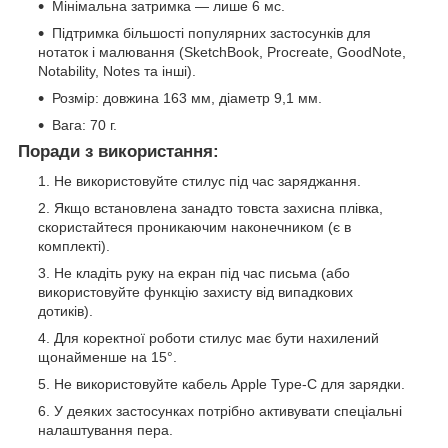
Мінімальна затримка — лише 6 мс.
Підтримка більшості популярних застосунків для
нотаток і малювання (SketchBook, Procreate, GoodNote,
Notability, Notes та інші).
Розмір: довжина 163 мм, діаметр 9,1 мм.
Вага: 70 г.
Поради з використання:
Не використовуйте стилус під час заряджання.
Якщо встановлена занадто товста захисна плівка,
скористайтеся проникаючим наконечником (є в
комплекті).
Не кладіть руку на екран під час письма (або
використовуйте функцію захисту від випадкових
дотиків).
Для коректної роботи стилус має бути нахилений
щонайменше на 15°.
Не використовуйте кабель Apple Type-C для зарядки.
У деяких застосунках потрібно активувати спеціальні
налаштування пера.