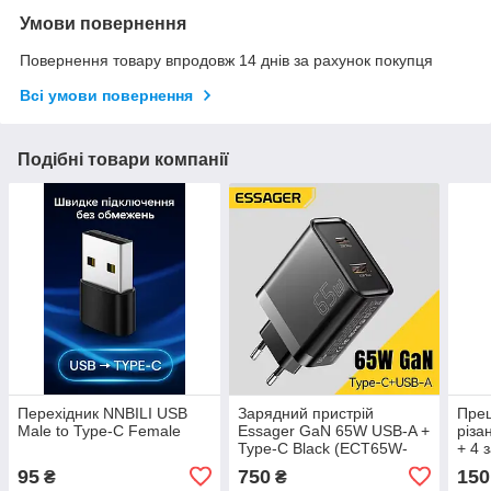
Умови повернення
Повернення товару впродовж 14 днів за рахунок покупця
Всі умови повернення
Подібні товари компанії
Перехідник NNBILI USB
Зарядний пристрій
Прец
Male to Type-C Female
Essager GaN 65W USB-A +
різа
Type-C Black (ECT65W-
+ 4 
AYB01-Z)
95
750
150
₴
₴