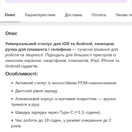
Опис
Характеристики
Доставка
Оплата
Умови п
Опис
Універсальний стилус для iOS та Android, сенсорна
ручка для планшета і телефона
— сучасне рішення для
роботи та творчості. Підходить для більшості пристроїв із
ємнісним екраном: смартфонів, планшетів, iPad, iPhone та
Android-гаджетів.
Особливості:
Активний стилус із зносостійким POM-наконечником.
Дисплей рівня заряду.
Алюмінієвий корпус із матовим покриттям — зручно
тримати в руці.
Швидка зарядка через Type-C (≈1,5 години).
Час роботи до 18 годин, у режимі очікування до 2
років.