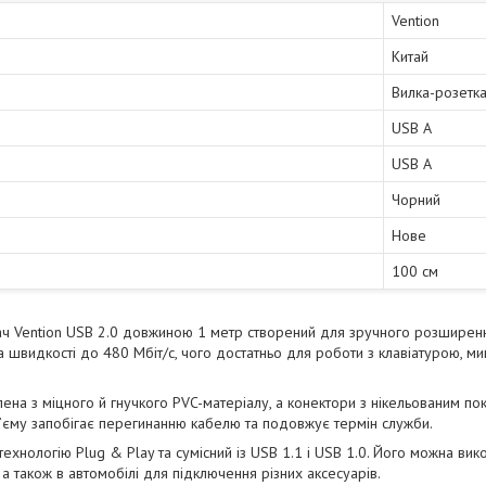
Vention
Китай
Вилка-розетк
USB A
USB A
Чорний
Нове
100 см
 Vention USB 2.0 довжиною 1 метр створений для зручного розширення 
 швидкості до 480 Мбіт/с, чого достатньо для роботи з клавіатурою, 
ена з міцного й гнучкого PVC-матеріалу, а конектори з нікельованим по
з’єму запобігає перегинанню кабелю та подовжує термін служби.
ехнологію Plug & Play та сумісний із USB 1.1 і USB 1.0. Його можна вик
а також в автомобілі для підключення різних аксесуарів.