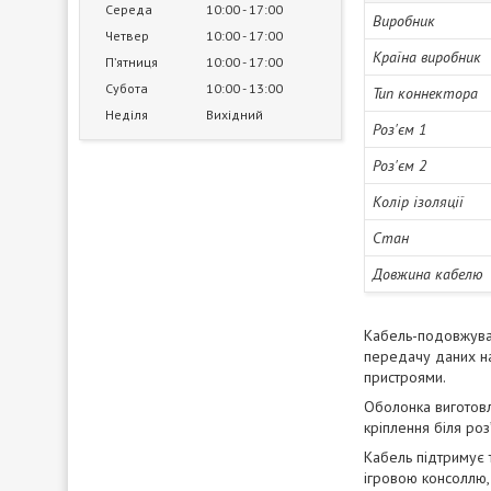
Середа
10:00
17:00
Виробник
Четвер
10:00
17:00
Країна виробник
Пʼятниця
10:00
17:00
Субота
10:00
13:00
Тип коннектора
Неділя
Вихідний
Роз'єм 1
Роз'єм 2
Колір ізоляції
Стан
Довжина кабелю
Кабель-подовжувач
передачу даних на
пристроями.
Оболонка виготовл
кріплення біля ро
Кабель підтримує т
ігровою консоллю, 