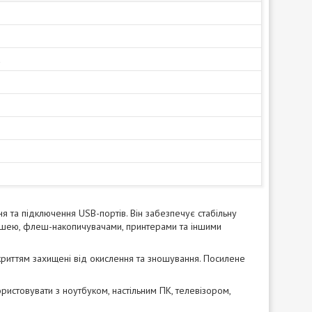
а
та підключення USB-портів. Він забезпечує стабільну
мишею, флеш-накопичувачами, принтерами та іншими
криттям захищені від окислення та зношування. Посилене
ористовувати з ноутбуком, настільним ПК, телевізором,