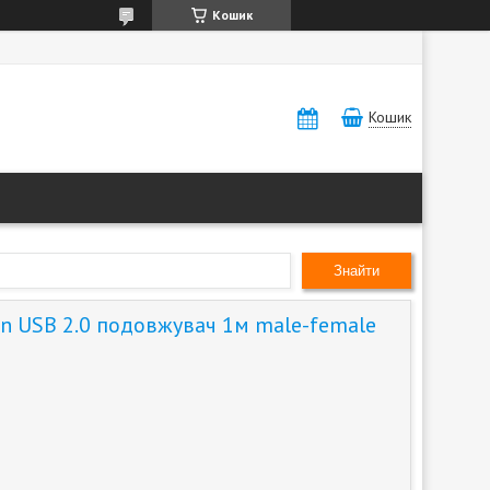
Кошик
Кошик
Знайти
on USB 2.0 подовжувач 1м male-female