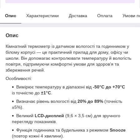
Опис
Характеристики
Доставка
Оплата
Умови п
Опис
Кімнатний термометр із датчиком вологості та годинником у
білому корпусі — це практичний прилад для дому, офісу чи
школи. Він допомагає контролювати температуру й вологість
повітря, підтримуючи комфортні умови для здоров’я та
збереження речей.
Особливості:
Вимірює температуру в діапазоні від
-50°C до +70°C
із точністю до
±1°C
.
Визначає рівень вологості від
20% до 89%
(точність
±5%).
Великий
LCD-дисплей
(9,6 × 3,5 см) для зручного
перегляду показників.
Функція годинника та будильника з режимом
Snooze
(повтор кожні 4 хвилини).