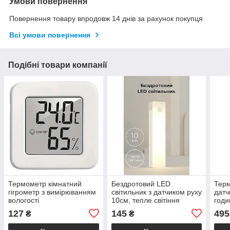
Умови повернення
Повернення товару впродовж 14 днів за рахунок покупця
Всі умови повернення
Подібні товари компанії
Термометр кімнатний
Бездротовий LED
Терм
гігрометр з вимірюванням
світильник з датчиком руху
датч
вологості
10см, тепле світіння
годи
дис
127
145
495
₴
₴