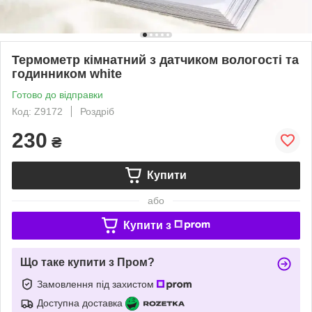
Термометр кімнатний з датчиком вологості та
годинником white
Готово до відправки
Код: Z9172
Роздріб
230
₴
Купити
або
Купити з
Що таке купити з Пром?
Замовлення під захистом
Доступна доставка