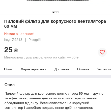
Пиловий фільтр для корпусного вентилятора
60 мм
Немає в наявності
Код: Z9213
Роздріб
25
₴
Мінімальна сума замовлення на сайті — 50 ₴
Опис
Характеристики
Доставка
Оплата
Умови п
Опис
Пиловий фільтр для корпусного вентилятора
60 мм
– зручне
та ефективне рішення для захисту комп’ютера чи іншого
обладнання від пилу. Встановлюється на корпусний
вентилятор і запобігає потраплянню дрібних частинок