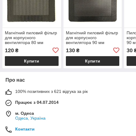
Магнітний пиловий фільтр
Магнітний пиловий фільтр
Пило
для корпусного
для корпусного
корп
вентилятора 80 мм
вентилятора 90 мм
90 
120
130
30
₴
₴
Купити
Купити
Про нас
100% позитивних з 621 відгука за рік
Працює з 04.07.2014
м. Одеса
Одеса, Україна
Контакти