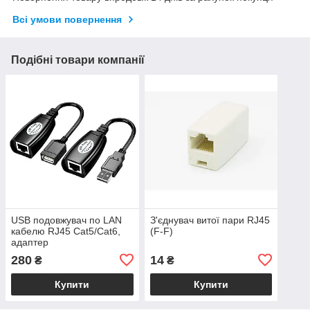
Всі умови повернення
Подібні товари компанії
USB подовжувач по LAN
З'єднувач витої пари RJ45
кабелю RJ45 Cat5/Cat6,
(F-F)
адаптер
280
14
₴
₴
Купити
Купити