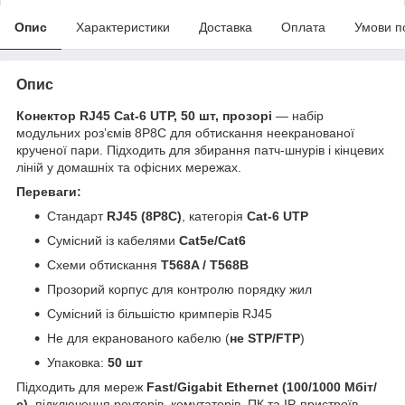
Опис
Характеристики
Доставка
Оплата
Умови п
Опис
Конектор RJ45 Cat-6 UTP, 50 шт, прозорі
— набір
модульних розʼємів 8P8C для обтискання неекранованої
крученої пари. Підходить для збирання патч-шнурів і кінцевих
ліній у домашніх та офісних мережах.
Переваги:
Стандарт
RJ45 (8P8C)
, категорія
Cat-6 UTP
Сумісний із кабелями
Cat5e/Cat6
Схеми обтискання
T568A / T568B
Прозорий корпус для контролю порядку жил
Сумісний із більшістю кримперів RJ45
Не для екранованого кабелю (
не STP/FTP
)
Упаковка:
50 шт
Підходить для мереж
Fast/Gigabit Ethernet (100/1000 Мбіт/
с)
, підключення роутерів, комутаторів, ПК та IP-пристроїв.