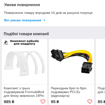
Умови повернення
Повернення товару впродовж 14 днів за рахунок покупця
Всі умови повернення
Подібні товари компанії
Комплект з трьох
Перехідник 6pin to 8pin
Подо
подовжувачів FormulaMod
подовжувач PCI-Ex
для 
для блоку живлення 24Pin
(відеокарта)
30см
985
95
85
₴
₴