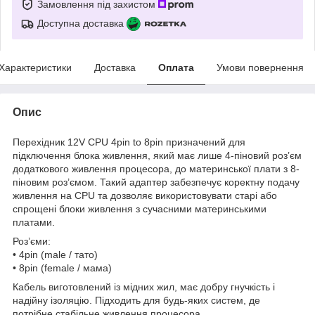
Замовлення під захистом
Доступна доставка
Характеристики
Доставка
Оплата
Умови повернення
Опис
Перехідник 12V CPU 4pin to 8pin призначений для
підключення блока живлення, який має лише 4-піновий роз’єм
додаткового живлення процесора, до материнської плати з 8-
піновим роз’ємом. Такий адаптер забезпечує коректну подачу
живлення на CPU та дозволяє використовувати старі або
спрощені блоки живлення з сучасними материнськими
платами.
Роз’єми:
• 4pin (male / тато)
• 8pin (female / мама)
Кабель виготовлений із мідних жил, має добру гнучкість і
надійну ізоляцію. Підходить для будь-яких систем, де
потрібне стабільне живлення процесора.