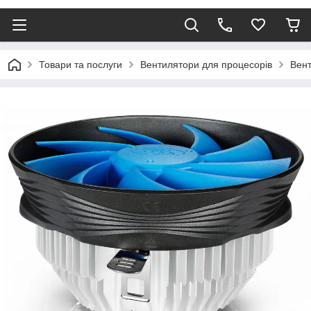
Товари та послуги
Вентилятори для процесорів
Вент