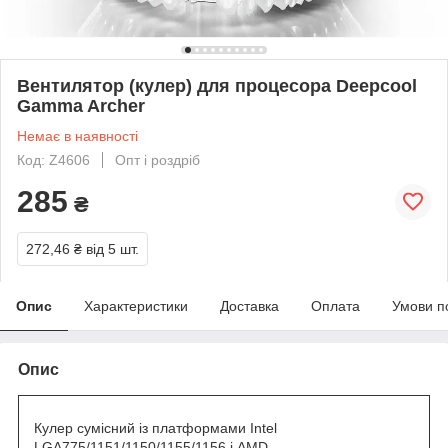
Вентилятор (кулер) для процесора Deepcool
Gamma Archer
Немає в наявності
Код: Z4606
Опт і роздріб
285
₴
272,46 ₴
від 5 шт.
Опис
Характеристики
Доставка
Оплата
Умови п
Опис
Кулер сумісний із платформами Intel
LGA775/1151/1150/1155/1156 і AMD