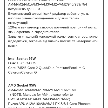
AM4/FM2/FM1/AM3+/AM3/AM2+/AM2/940/939/754
потужністю до 95 Вт.
Високоякісний алюмінієвий радіатор забезпечують
високий рівень охолодження й довгий термін
експлуатації.
120-мм вентилятор створює потужний повітряний потік,
який ефективно відводить тепло.
Завдяки унікальній конструкції рамки вентилятора тепло
відводиться, зокрема від планок пам'яті та материнської
плати.
Intel Socket 95W
LGA115X/LGA775
Core i7/i5/i3 Core 2 Quad/Duo Pentium/Pentium G
Celeron/Celeron G
AMD Socket 95W
AM4/AM3+/AM3/AM2+/AM2/FM2+/FM2/FM1
（NOTE: Manuals for AM4, please refer to
FM2+/FM2/FM1/AM3+/AM3/AM2+/AM2）
Ryzen APU A12/A10/A8/A6/A4 FX 8/6/4-Core Phenom II