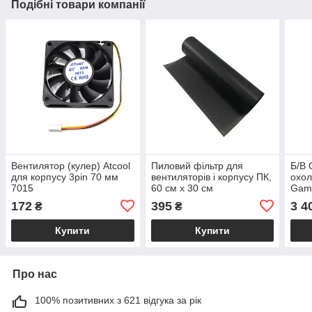
Подібні товари компанії
Вентилятор (кулер) Atcool
Пиловий фільтр для
Б/В 
для корпусу 3pin 70 мм
вентиляторів і корпусу ПК,
охо
7015
60 см x 30 см
Gam
172
395
3 4
₴
₴
Купити
Купити
Про нас
100% позитивних з 621 відгука за рік