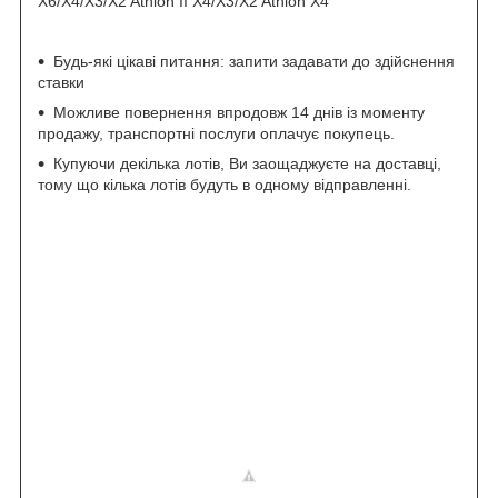
X6/X4/X3/X2 Athlon II X4/X3/X2 Athlon X4
Будь-які цікаві питання: запити задавати до здійснення
ставки
Можливе повернення впродовж 14 днів із моменту
продажу, транспортні послуги оплачує покупець.
Купуючи декілька лотів, Ви заощаджуєте на доставці,
тому що кілька лотів будуть в одному відправленні.